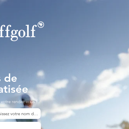
s de
atisée
votre rendez-vous !