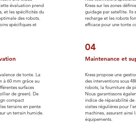
ette évaluation prend
Kress sur les zones défini
 et les spécificités du
guidage par satellite. Ils 
optimale des robots.
recharge et les robots fo
oins spécifiques et
efficace pour une tonte co
04
vation
Maintenance et su
valence de tonte. La
Kress propose une gestion
mm à 60 mm grâce au
des interventions sous 4
fférentes surfaces
robots, la fourniture de p
ollier de green). De
Nous garantissons égalem
esign compact
indice de réparabilité de
les terrains en pente
visites régulières pour l'e
sur un terrain humide.
machines, assurant ainsi l
équipements.