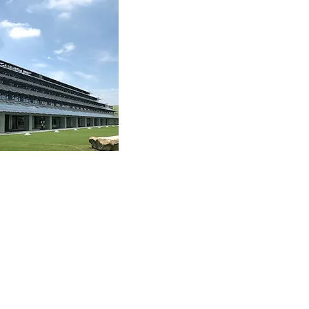
omme
rable
 la priorité aux pratiques
nnement dans nos activités
 le monde meilleur.