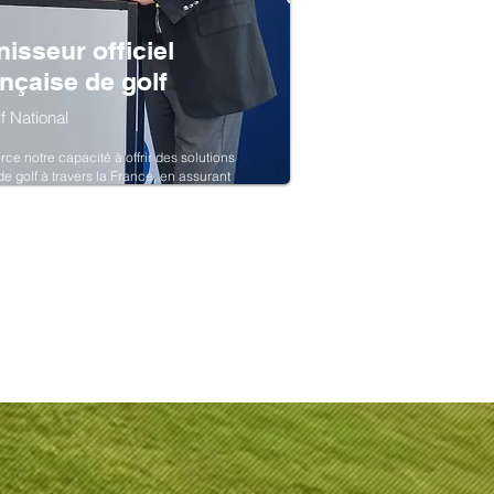
isseur officiel
ançaise de golf
 National
orce notre capacité à offrir des solutions
e golf à travers la France, en assurant
érience de jeu exceptionnelle.
hez Kress, commente :
oigne de notre engagement à offrir des
s terrains de golf et de sport.
des robots de tonte, nous offrons une
terrains à leur meilleur niveau tout au