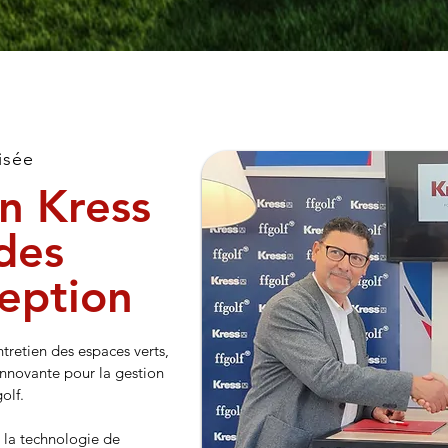
isée
on Kress
 des
ception
ntretien des espaces verts,
nnovante pour la gestion
olf.
la technologie de