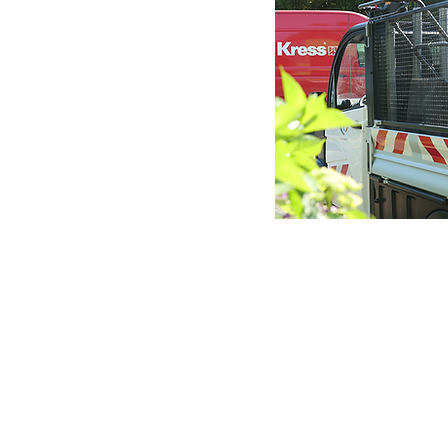
Une offre comp
l'entretien de 
Pour une gestion efficace
de votre domaine golfiq
également une large gamm
et de solution de charge.
Découvrez le système de 
du marché -
8 minute Cy