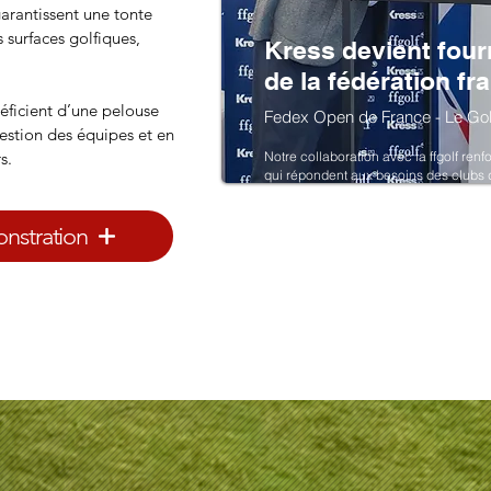
arantissent une tonte
s surfaces golfiques,
Kress devient fourn
de la fédération fr
néficient d’une pelouse
Fedex Open de France - Le Golf
estion des équipes et en
s.
Notre collaboration avec la ffgolf renf
qui répondent aux besoins des clubs d
une pelouse impeccable pour une exp
stration
Laurent Princep, Responsable Golf c
« Notre partenariat avec la ffgolf tém
solutions de qualité pour l’entretien de
Kress ne se contente pas de proposer 
expertise complète pour maintenir les 
long de l’année. »