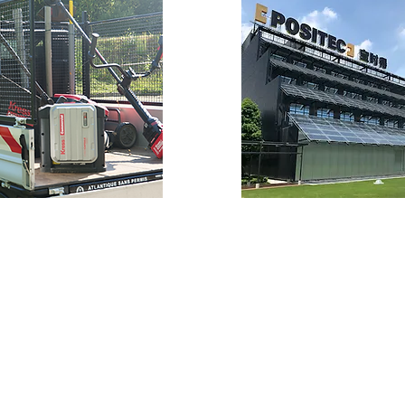
lète pour
L'innovation c
votre domaine
engagement du
 et durable
Chez Positec, nous donnons
ue, nous vous proposons
respectueuses de l'enviro
e d'outils sur batterie
afin de contribuer à rendre
Visiter le site du Groupe
charge le plus rapide
bersystem